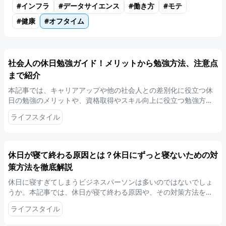
#
インフラ
#
データサイエンス
#
働き方
#
モテ
#
健康
#
オフタイム
社会人の休日勉強ガイド！メリットから勉強方法、注意点
まで紹介
本記事では、キャリアアップや他の社会人との差別化に役立つ休
日の勉強のメリットや、資格取得やスキル向上に役立つ勉強方法
を解説しています。勉強を習慣化し、将来の成功を手に入れるた
ライフスタイル
めの実践的なアドバイスを紹介しますので、ぜひ参考にしてくだ
さい。
休日が寝て終わる原因とは？休日にずっと寝ないための対
策方法を徹底解説
休日に寝すぎてしまうビジネスパーソンは多いのではないでしょ
うか。本記事では、休日が寝て終わる原因や、その対策方法を紹
介します。寝すぎを防ぎ、休日を有意義なものにしたい方は、ぜ
ライフスタイル
ひ参考にしてください。