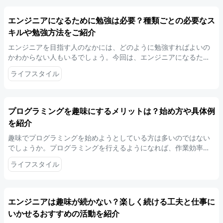
エンジニアになるために勉強は必要？種類ごとの必要なス
キルや勉強方法をご紹介
エンジニアを目指す人のなかには、どのように勉強すればよいの
かわからない人もいるでしょう。今回は、エンジニアになるため
の勉強方法について解説します。勉強のモチベーションを維持す
ライフスタイル
るコツも紹介するため、エンジニアを目指す人は参考にしてくだ
さい。
プログラミングを趣味にするメリットは？始め方や具体例
を紹介
趣味でプログラミングを始めようとしている方は多いのではない
でしょうか。プログラミングを行えるようになれば、作業効率化
のツールやアプリなどを作成できるようになります。この記事の
ライフスタイル
内容を参考に、ぜひ取り組んでみてください。
エンジニアは趣味が続かない？楽しく続ける工夫と仕事に
いかせるおすすめの活動を紹介