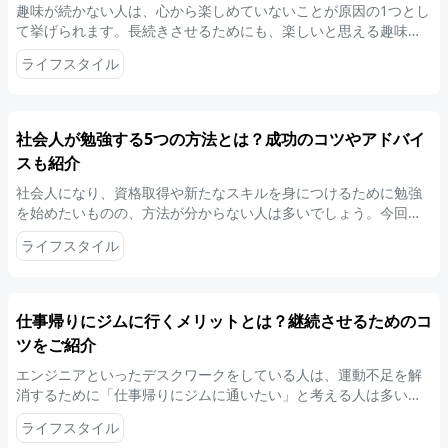
趣味が続かない人は、心から楽しめていないことが原因の1つとし
て挙げられます。長続きさせるためにも、楽しいと思える趣味を
見つけましょう。この記事では、趣味を長続きさせるコツや楽し
ライフスタイル
むコツ、エンジニアにおすすめの趣味を紹介します。
社会人が勉強する5つの方法とは？成功のコツやアドバイ
スも紹介
社会人になり、資格取得や新たなスキルを身につけるために勉強
を始めたいものの、方法が分からない人は多いでしょう。今回は
エンジニアをはじめとした社会人の勉強方法について解説しま
ライフスタイル
す。勉強のコツや悩みごとについても解説するため、参考にして
ください。
仕事帰りにジムに行くメリットとは？継続させるためのコ
ツをご紹介
エンジニアといったデスクワークをしている人は、運動不足を解
消するために「仕事帰りにジムに通いたい」と考える人は多いで
しょう。今回は、仕事帰りにジムに通うメリットや長続きさせる
ライフスタイル
コツを解説します。