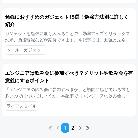
勉強におすすめのガジェット15選！勉強方法別に詳しく
紹介
ガジェットを勉強に取り入れることで、効率アップやリラックス
効果、負担軽減などが期待できます。本記事では、勉強方法別に
おすすめのガジェットを15点ピックアップして紹介します。快適
ツール・ガジェット
に勉強したい方は、ぜひ参考にしてください。
エンジニアは飲み会に参加すべき？メリットや飲み会を有
意義にするポイント
「エンジニアの飲み会に参加すべきか」と疑問に感じている方も
多いのではないでしょうか。本記事ではエンジニアの飲み会に関
して、基本から解説します。飲み会を有意義にするポイントも紹
ライフスタイル
介しますので、ぜひ参考にしてください。
1
2