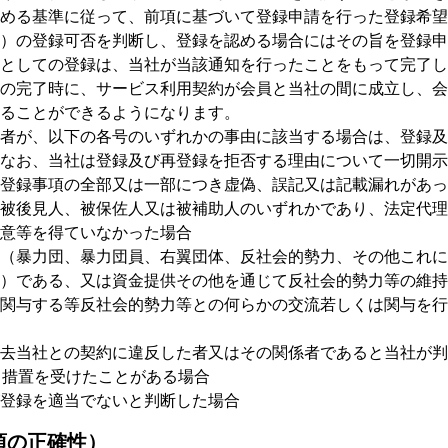
める基準に従って、前項に基づいて登録申請を行った登録希望
）の登録可否を判断し、登録を認める場合にはその旨を登録申
としての登録は、当社が当該通知を行ったことをもって完了し
の完了時に、サービス利用契約が会員と当社の間に成立し、会
ることができるようになります。
者が、以下の各号のいずれかの事由に該当する場合は、登録及
なお、当社は登録及び再登録を拒否する理由について一切開示
登録事項の全部又は一部につき虚偽、誤記又は記載漏れがあっ
被後見人、被保佐人又は被補助人のいずれかであり、法定代理
意等を得ていなかった場合
（暴力団、暴力団員、右翼団体、反社会的勢力、その他これに
）である、又は資金提供その他を通じて反社会的勢力等の維持
関与する等反社会的勢力等との何らかの交流若しくは関与を行
去当社との契約に違反した者又はその関係者であると当社が判
る措置を受けたことがある場合
登録を適当でないと判断した場合
項の正確性）