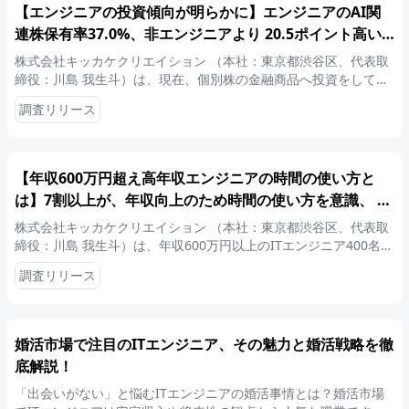
【エンジニアの投資傾向が明らかに】エンジニアのAI関
連株保有率37.0%、非エンジニアより 20.5ポイント高い
結果に【職種によって異なる投資スタイルと成果を調査】
株式会社キッカケクリエイション （本社：東京都渋谷区、代表取
～技術者視点が生む独自の投資戦略が、比較調査で明らか
締役：川島 我生斗）は、現在、個別株の金融商品へ投資をしてい
るITエンジニアと非エンジニア各200名を対象に、エンジニアと非
に～
調査リリース
エンジニアの金融投資に関する比較調査を実施しましたので、お
知らせいたします。
【年収600万円超え高年収エンジニアの時間の使い方と
は】7割以上が、年収向上のため時間の使い方を意識、 平
日・休日問わず「スキル学習」に最も時間を投資～キャリ
株式会社キッカケクリエイション （本社：東京都渋谷区、代表取
アアップに直結する“成功の時間術”が明らかに～
締役：川島 我生斗）は、年収600万円以上のITエンジニア400名を
対象に、高年収エンジニアの時間の使い方に関する調査を実施し
調査リリース
ましたので、お知らせいたします。
婚活市場で注目のITエンジニア、その魅力と婚活戦略を徹
底解説！
「出会いがない」と悩むITエンジニアの婚活事情とは？婚活市場