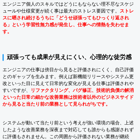
エンジニア個人のスキルではどうにもならない理不尽なスケジ
ュールや仕様変更が続く事は最大のストレス要因です。
ストレ
スに晒され続けるうちに「どうせ頑張ってもひっくり返され
る」という学習性無力感が発生し、仕事への情熱を失わせま
す。
頑張っても成果が見えにくい、心理的な徒労感
エンジニアの仕事は傍目から見ると評価されにくく、自己評価
とのギャップを生みます。例えば新機能リリースやシステム更
改といった目に見えて日常的な変化が見える仕事は評価されや
すいですが、
リファクタリング、バグ修正、技術的負債の解消
といった日常の細かな改善業務は技術者以外のビジネスサイド
から見ると当たり前の業務として見られがちです。
システムが動いて当たり前という考えが強い環境の場合、上述
したような改善業務を深夜まで対応しても誰からも感謝されず
に評価もされません。この周囲から評価されない業務が継続