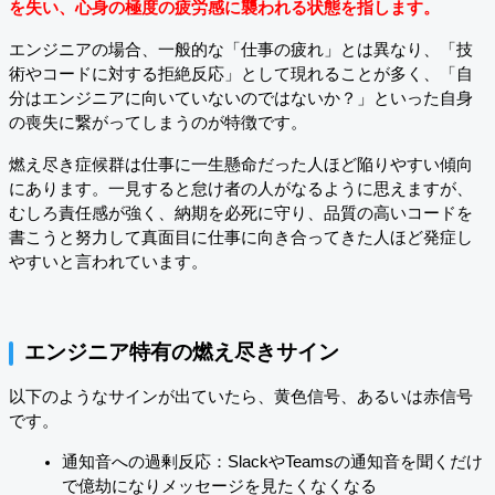
を失い、心身の極度の疲労感に襲われる状態を指します。
エンジニアの場合、一般的な「仕事の疲れ」とは異なり、「技
術やコードに対する拒絶反応」として現れることが多く、「自
分はエンジニアに向いていないのではないか？」といった自身
の喪失に繋がってしまうのが特徴です。
燃え尽き症候群は仕事に一生懸命だった人ほど陥りやすい傾向
にあります。一見すると怠け者の人がなるように思えますが、
むしろ責任感が強く、納期を必死に守り、品質の高いコードを
書こうと努力して真面目に仕事に向き合ってきた人ほど発症し
やすいと言われています。
エンジニア特有の燃え尽きサイン
以下のようなサインが出ていたら、黄色信号、あるいは赤信号
です。
通知音への過剰反応：SlackやTeamsの通知音を聞くだけ
で億劫になりメッセージを見たくなくなる