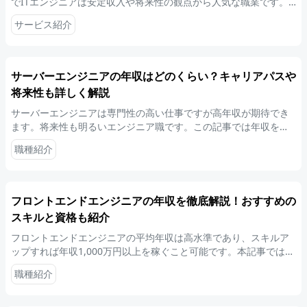
でITエンジニアは安定収入や将来性の観点から人気な職業です。
ご自身の強みを活かし、忙しい中でも婚活を成功させる戦略的な
サービス紹介
ポイントを解説します。
サーバーエンジニアの年収はどのくらい？キャリアパスや
将来性も詳しく解説
サーバーエンジニアは専門性の高い仕事ですが高年収が期待でき
ます。将来性も明るいエンジニア職です。この記事では年収を上
げる方法やキャリアパスの選び方、未経験からサーバーエンジニ
職種紹介
アになる方法などを詳しく紹介します。
フロントエンドエンジニアの年収を徹底解説！おすすめの
スキルと資格も紹介
フロントエンドエンジニアの平均年収は高水準であり、スキルア
ップすれば年収1,000万円以上を稼ぐこと可能です。本記事では、
フロントエンドエンジニアが年収を上げる方法や将来性などにつ
職種紹介
いて解説します。