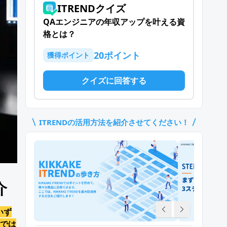
ITRENDクイズ
QAエンジニアの年収アップを叶える資
格とは？
20
ポイント
獲得ポイント
クイズに回答する
ITREND
の活用方法を紹介させてください！
介
いず
では