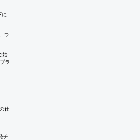
下に
。つ
で始
プラ
tの仕
開発チ