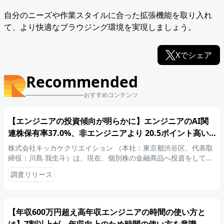
自分のニーズや作業スタイルに合った拡張機能を取り入れ
て、より快適なブラウジング環境を実現しましょう。
Xでシェア
Recommended
おすすめコンテンツ
【エンジニアの投資傾向が明らかに】エンジニアのAI関
連株保有率37.0%、非エンジニアより 20.5ポイント高い
結果に【職種によって異なる投資スタイルと成果を調査】
株式会社キッカケクリエイション （本社：東京都渋谷区、代表取
～技術者視点が生む独自の投資戦略が、比較調査で明らか
締役：川島 我生斗）は、現在、個別株の金融商品へ投資をしてい
るITエンジニアと非エンジニア各200名を対象に、エンジニアと非
に～
調査リリース
エンジニアの金融投資に関する比較調査を実施しましたので、お
知らせいたします。
【年収600万円超え高年収エンジニアの時間の使い方と