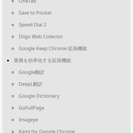
OneTab
Save to Pocket
Speed Dial 2
Diigo Web Collector
Google Keep Chrome 拡張機能
業務を効率化する拡張機能
Google翻訳
DeepL翻訳
Google Dictionary
GoFullPage
Imageye
Kami for Google Chrome