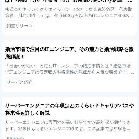
は】7割以上が、年収向上のため時間の使い方を意識、 平
日・休日問わず「スキル学習」に最も時間を投資～キャリ
株式会社キッカケクリエイション （本社：東京都渋谷区、代表取
アアップに直結する“成功の時間術”が明らかに～
締役：川島 我生斗）は、年収600万円以上のITエンジニア400名を
対象に、高年収エンジニアの時間の使い方に関する調査を実施し
調査リリース
ましたので、お知らせいたします。
婚活市場で注目のITエンジニア、その魅力と婚活戦略を徹
底解説！
「出会いがない」と悩むITエンジニアの婚活事情とは？婚活市場
でITエンジニアは安定収入や将来性の観点から人気な職業です。
ご自身の強みを活かし、忙しい中でも婚活を成功させる戦略的な
サービス紹介
ポイントを解説します。
サーバーエンジニアの年収はどのくらい？キャリアパスや
将来性も詳しく解説
サーバーエンジニアは専門性の高い仕事ですが高年収が期待でき
ます。将来性も明るいエンジニア職です。この記事では年収を上
げる方法やキャリアパスの選び方、未経験からサーバーエンジニ
職種紹介