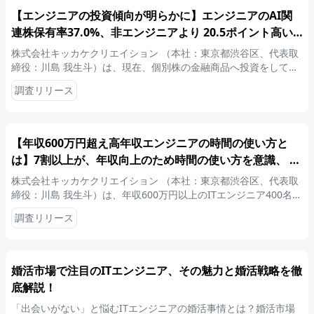
【エンジニアの投資傾向が明らかに】エンジニアのAI関
連株保有率37.0%、非エンジニアより 20.5ポイント高い
結果に【職種によって異なる投資スタイルと成果を調査】
株式会社キッカケクリエイション （本社：東京都渋谷区、代表取
～技術者視点が生む独自の投資戦略が、比較調査で明らか
締役：川島 我生斗）は、現在、個別株の金融商品へ投資をしてい
るITエンジニアと非エンジニア各200名を対象に、エンジニアと非
に～
調査リリース
エンジニアの金融投資に関する比較調査を実施しましたので、お
知らせいたします。
【年収600万円超え高年収エンジニアの時間の使い方と
は】7割以上が、年収向上のため時間の使い方を意識、 平
日・休日問わず「スキル学習」に最も時間を投資～キャリ
株式会社キッカケクリエイション （本社：東京都渋谷区、代表取
アアップに直結する“成功の時間術”が明らかに～
締役：川島 我生斗）は、年収600万円以上のITエンジニア400名を
対象に、高年収エンジニアの時間の使い方に関する調査を実施し
調査リリース
ましたので、お知らせいたします。
婚活市場で注目のITエンジニア、その魅力と婚活戦略を徹
底解説！
「出会いがない」と悩むITエンジニアの婚活事情とは？婚活市場