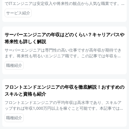
でITエンジニアは安定収入や将来性の観点から人気な職業です。
ご自身の強みを活かし、忙しい中でも婚活を成功させる戦略的な
サービス紹介
ポイントを解説します。
サーバーエンジニアの年収はどのくらい？キャリアパスや
将来性も詳しく解説
サーバーエンジニアは専門性の高い仕事ですが高年収が期待でき
ます。将来性も明るいエンジニア職です。この記事では年収を上
げる方法やキャリアパスの選び方、未経験からサーバーエンジニ
職種紹介
アになる方法などを詳しく紹介します。
フロントエンドエンジニアの年収を徹底解説！おすすめの
スキルと資格も紹介
フロントエンドエンジニアの平均年収は高水準であり、スキルア
ップすれば年収1,000万円以上を稼ぐこと可能です。本記事では、
フロントエンドエンジニアが年収を上げる方法や将来性などにつ
職種紹介
いて解説します。